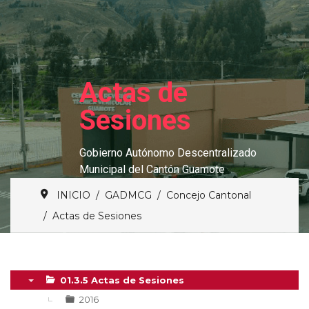
Actas de
Sesiones
Gobierno Autónomo Descentralizado
Municipal del Cantón Guamote
INICIO
GADMCG
Concejo Cantonal
Actas de Sesiones
01.3.5 Actas de Sesiones
▼
2016