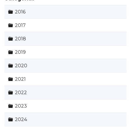
Carpeta
2016
Carpeta
2017
Carpeta
2018
Carpeta
2019
Carpeta
2020
Carpeta
2021
Carpeta
2022
Carpeta
2023
Carpeta
2024