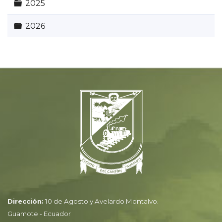
Carpeta
2025
Carpeta
2026
Dirección:
10 de Agosto y Avelardo Montalvo.
Guamote - Ecuador