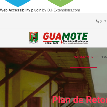
Web Accessibility plugin
by DJ-Extensions.com
(+59
GADMCG
TR
Plan de Reto