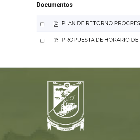
Documentos
p
Select
PLAN DE RETORNO PROGRESI
d
an
f
p
Select
PROPUESTA DE HORARIO DE 
item
d
an
f
item