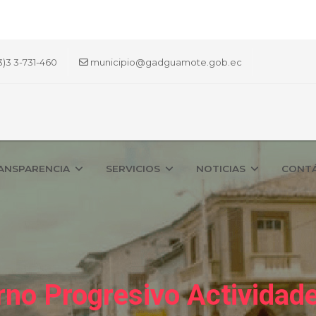
3)3 3-731-460
municipio@gadguamote.gob.ec
ANSPARENCIA
SERVICIOS
NOTICIAS
CONT
rno Progresivo Actividad