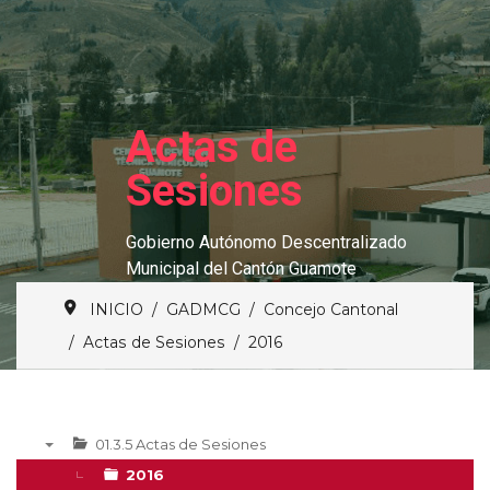
Actas de
Sesiones
Gobierno Autónomo Descentralizado
Municipal del Cantón Guamote
INICIO
GADMCG
Concejo Cantonal
Actas de Sesiones
2016
01.3.5 Actas de Sesiones
▼
2016