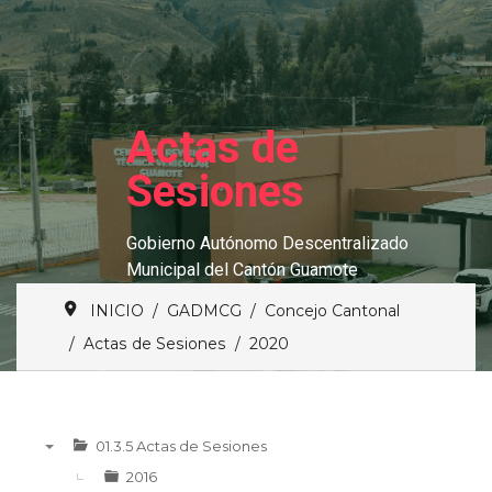
Actas de
Sesiones
Gobierno Autónomo Descentralizado
Municipal del Cantón Guamote
INICIO
GADMCG
Concejo Cantonal
Actas de Sesiones
2020
01.3.5 Actas de Sesiones
▼
2016