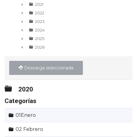
2021
►
2022
►
2023
►
2024
►
2025
►
2026
►
Descarga seleccionada
Carpeta
2020
Categorías
Carpeta
01Enero
Carpeta
02 Febrero