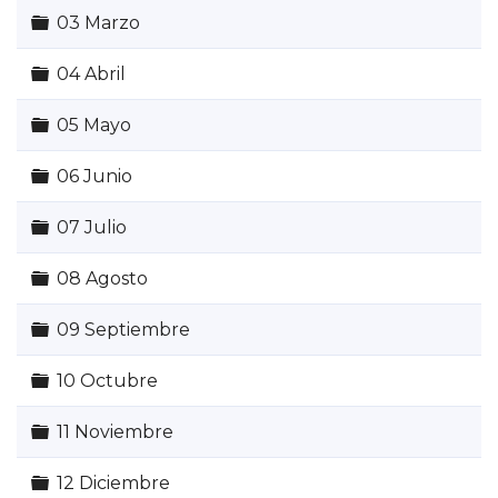
Carpeta
03 Marzo
Carpeta
04 Abril
Carpeta
05 Mayo
Carpeta
06 Junio
Carpeta
07 Julio
Carpeta
08 Agosto
Carpeta
09 Septiembre
Carpeta
10 Octubre
Carpeta
11 Noviembre
Carpeta
12 Diciembre