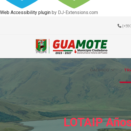
Web Accessibility plugin
by DJ-Extensions.com
(+59
GADMCG
TR
LOTAIP Años