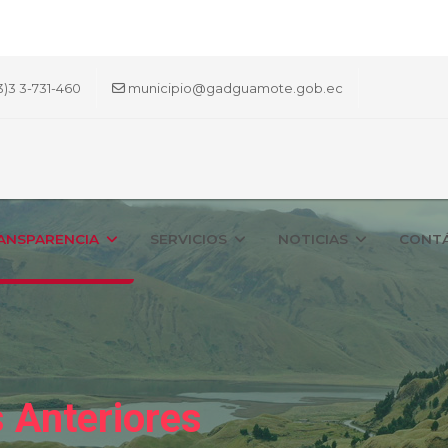
3)3 3-731-460
municipio@gadguamote.gob.ec
ANSPARENCIA
SERVICIOS
NOTICIAS
CONT
 Anteriores