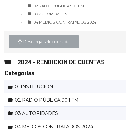
►
02 RADIO PÚBLICA 90.1 FM
►
03 AUTORIDADES
►
04 MEDIOS CONTRATADOS 2024
►
Descarga seleccionada
Carpeta
2024 - RENDICIÓN DE CUENTAS
Categorías
Carpeta
01 INSTITUCIÓN
Carpeta
02 RADIO PÚBLICA 90.1 FM
Carpeta
03 AUTORIDADES
Carpeta
04 MEDIOS CONTRATADOS 2024