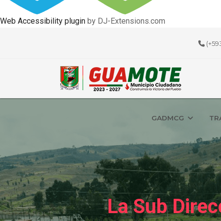
Web Accessibility plugin
by DJ-Extensions.com
(+59
GADMCG
TR
La Sub Direc