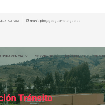
3)3 3-731-460
municipio@gadguamote.gob.ec
ANSPARENCIA
SERVICIOS
NOTICIAS
CONT
ción Tránsito