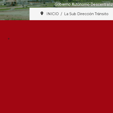
Gobierno Autónomo Descentraliz
INICIO
La Sub Dirección Tránsito
+