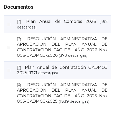
Documentos
d
Plan Anual de Compras 2026
(492
Select
e
descargas)
an
f
a
item
d
RESOLUCIÓN ADMINISTRATIVA DE
u
e
APROBACIÓN DEL PLAN ANUAL DE
l
Select
f
CONTRATACION PAC DEL AÑO 2026 Nro.
t
a
an
006-GADMCG-2026
(370 descargas)
u
item
l
d
Plan Anual de Contratación GADMCG
t
Select
e
2025
(1771 descargas)
an
f
a
item
p
RESOLUCIÓN ADMINISTRATIVA DE
u
d
APROBACIÓN DEL PLAN ANUAL DE
l
Select
f
CONTRATACION PAC DEL AÑO 2025 Nro.
t
an
005-GADMCG-2025
(1839 descargas)
item