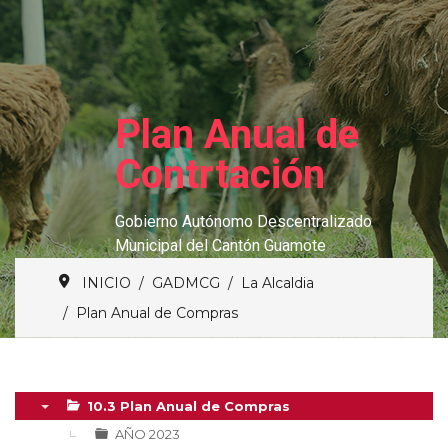
Plan Anual de
Contrtación
Gobierno Autónomo Descentralizado
Municipal del Cantón Guamote
INICIO
GADMCG
La Alcaldia
Plan Anual de Compras
10.3 Plan Anual de Compras
▼
AÑO 2023