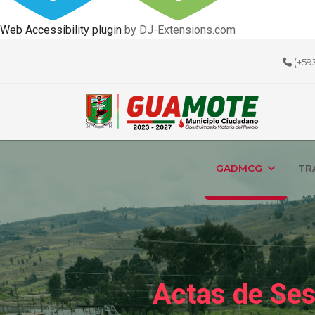
Web Accessibility plugin
by DJ-Extensions.com
(+59
GADMCG
TR
Actas de Se