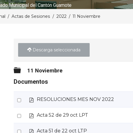
ado Municipal del Cantón Guamote
nal
Actas de Sesiones
2022
11 Noviembre
Descarga seleccionada
Carpeta
11 Noviembre
Documentos
p
Select
RESOLUCIONES MES NOV 2022
d
an
f
p
Select
Acta 52 de 29 oct LPT
item
d
an
f
p
Select
Acta 51 de 22 oct LTP
item