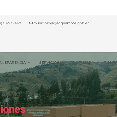
3)3 3-731-460
municipio@gadguamote.gob.ec
ANSPARENCIA
SERVICIOS
NOTICIAS
CONT
siones