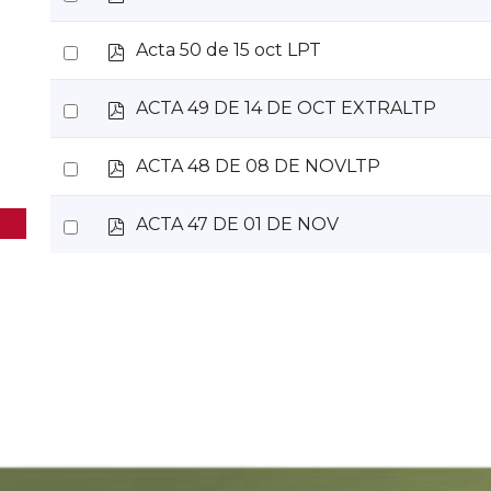
d
an
f
p
Select
Acta 50 de 15 oct LPT
item
d
an
f
p
Select
ACTA 49 DE 14 DE OCT EXTRALTP
item
d
an
f
p
Select
ACTA 48 DE 08 DE NOVLTP
item
d
an
f
p
Select
ACTA 47 DE 01 DE NOV
item
d
an
f
item