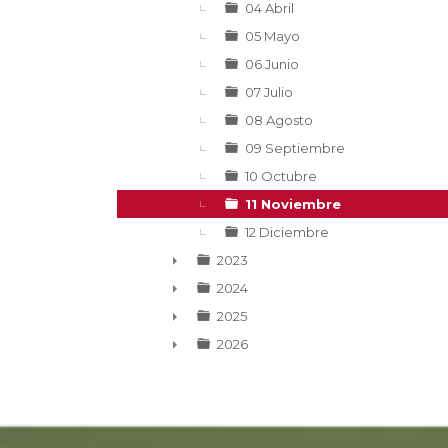
04 Abril
05 Mayo
06 Junio
07 Julio
08 Agosto
09 Septiembre
10 Octubre
11 Noviembre
12 Diciembre
2023
►
2024
►
2025
►
2026
►