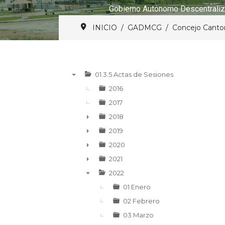
Gobierno Autónomo Descentraliz
INICIO
GADMCG
Concejo Canto
01.3.5 Actas de Sesiones
▼
2016
2017
2018
►
2019
►
2020
►
2021
►
2022
▼
01 Enero
02 Febrero
03 Marzo