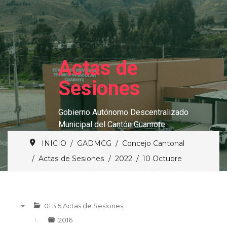
Actas de
Sesiones
Gobierno Autónomo Descentralizado
Municipal del Cantón Guamote
INICIO
GADMCG
Concejo Cantonal
Actas de Sesiones
2022
10 Octubre
01.3.5 Actas de Sesiones
▼
2016