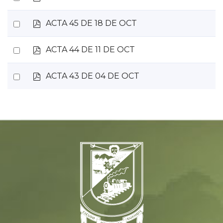
d
an
f
p
Select
ACTA 45 DE 18 DE OCT
item
d
an
f
p
Select
ACTA 44 DE 11 DE OCT
item
d
an
f
p
Select
ACTA 43 DE 04 DE OCT
item
d
an
f
item