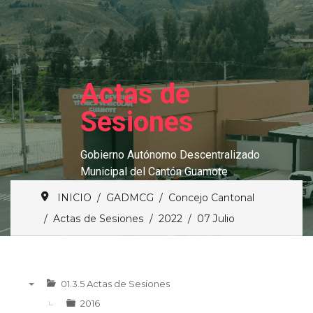
Actas de
Sesiones
Gobierno Autónomo Descentralizado
Municipal del Cantón Guamote
INICIO
GADMCG
Concejo Cantonal
Actas de Sesiones
2022
07 Julio
01.3.5 Actas de Sesiones
▼
2016