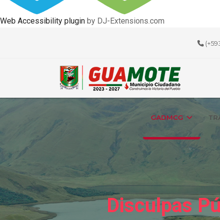
Web Accessibility plugin
by DJ-Extensions.com
(+59
GADMCG
TR
Disculpas Pú