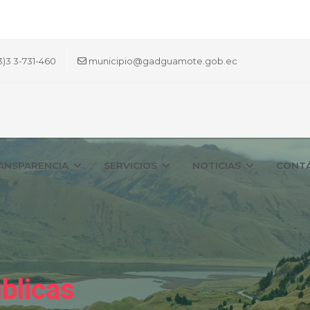
3)3 3-731-460
municipio@gadguamote.gob.ec
ANSPARENCIA
SERVICIOS
NOTICIAS
CONT
blicas