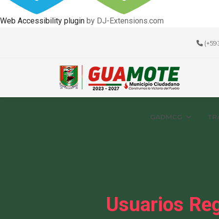
Web Accessibility plugin
by DJ-Extensions.com
(+59
GADMCG
TR
Usuarios Reg