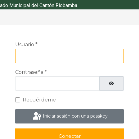
ado Municipal del Cantón Riobamba
Usuario
*
Contraseña
*
Mostrar cont
Recuérdeme
Iniciar sesión con una passkey
Conectar