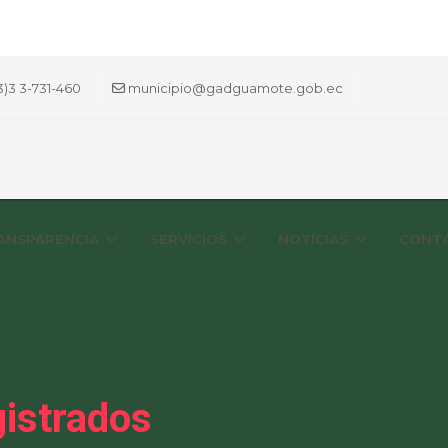
3)3 3-731-460
municipio@gadguamote.gob.ec
ANSPARENCIA
SERVICIOS
NOTICIAS
CONT
istrados